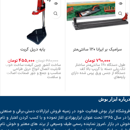
ناموجود
سرامیک بر ایرانا 120 سانتی‌متر
پایه دریل گریت
790,000
تومان
455,000
تومان
480,000
تومان
طول دستگاه 120 سانتی‌متر ساختار
ساخت کشور چین کیفت ساخت خوب
تک ریلی دسته با گریپ بالا کف
قابلیت اتصال انواع دریل طراحی
دستگاه از جنس ورق پرس شده دارای
مناسب و جمع و جور ضمانت اصالت
پایه‌های
و سلامت
درباره ابزار بوش
فروشگاه ابزار بوش فعالیت خود در زمینه فروش ابزارالات دستی،برقی و صنعتی
را در سال ۱۳۶۵ تحت عنوان ابزاربهزادی اغاز نموده و با کسب کردن اعتبار و نام
خوش در بازار ،امروز نماینده رسمی طیف وسیعی از برند های معتبر و خوش نام