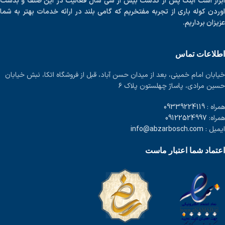
ابزار است اینک پس از گذشت بیش از سی سال فعالیت در این صنف و بدست
اوردن کوله باری از تجربه مفتخریم که گامی بلند در ارائه خدمات بهتر به شما
عزیزان برداریم.
اطلاعات تماس
خیابان امام خمینی، بعد از میدان حسن آباد، قبل از فروشگاه اتکا، نبش خیابان
حسین مرادی، پاساژ چهلستون پلاک ۶
همراه :
09339224119
همراه:
09122524997
ایمیل :
info@abzarbosch.com
اعتماد شما اعتبار ماست
0912 252 4997