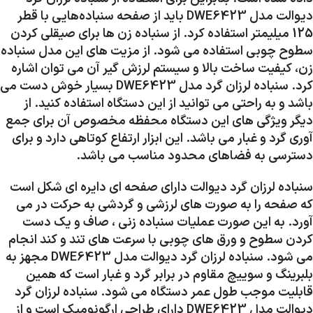
دیوالت مدل DWE6423 باید از صفحه سنباده‌هایی با قطر
125 میلیمتر استفاده کرد. از سنباده زن ها برای صیقلی کردن
سطوح چوبی استفاده می شود. از مزیت های این مدل سنباده
زن، کیفیت ساخت بالا و سیستم لرزش گیر آن می توان اشاره
کرد. سنباده لرزان گرد مدل DWE6423 بسیار خوش دست می
باشد و به راحتی می توانید از این دستگاه استفاده کنید. از
دیگر ویژگی های این دستگاه محفظه مخصوص آن برای جمع
آوری گرد و غبار می باشد. این ابزار ارتفاع کوتاهی دارد و برای
دسترسی به فضاهای محدود مناسب می باشد.
سنباده لرزان گرد دیوالت دارای صفحه ای دایره ای شکل است
که صفحه را به صورت های لرزشی و گردشی به حرکت در می
آورد. به این صورت عملیات سنباده زنی ، صاف و یک دست
کردن سطوح و ورق های چوبی با سرعت های تند و کند انجام
می شود. سنباده لرزان گرد دیوالت مدل DWE6423 مجهز به
بلبرینگ و سوییچ مقاوم در برابر گرد و غبار است که همین
قابلیت موجب طول عمر دستگاه می شود. سنباده لرزان گرد
دیوالت مدل DWE6423 دارای طراحی ارگونومیک است و از